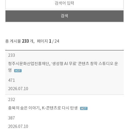
총 게시물
233
개
,
페이지
1
/ 24
보도자료 목록 - 번호, 제목, 작성자, 파일, 조회수, 작성일 정보 제공
233
청주시문화산업진흥재단, ‘생성형 AI 무료’ 콘텐츠 창작 스튜디오 운
영
471
2026.07.10
232
충북의 숨은 이야기, K-콘텐츠로 다시 탄생
387
2026.07.10