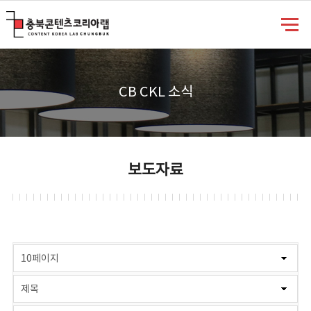
충북콘텐츠코리아랩
CB CKL 소식
보도자료
게시물 검색