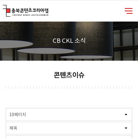
충북콘텐츠코리아랩
CB CKL 소식
콘텐츠이슈
게시물 검색