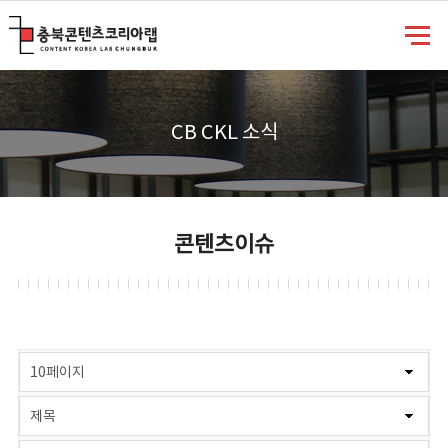
충북콘텐츠코리아랩
CB CKL 소식
콘텐츠이슈
게시물 검색