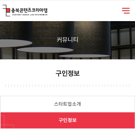
충북콘텐츠코리아랩
커뮤니티
구인정보
스타트업소개
구인정보
게시물 검색