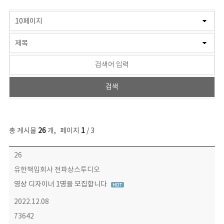
총 게시물
26
개
,
페이지
1
/ 3
JOB매칭(기업정보) 목록 - 번호, 제목, 작성자, 파일, 조회수, 작성일 정보 제공
26
유한책임회사 전파상스투디오
영상 디자이너 1명을 모집합니다
2022.12.08
73642