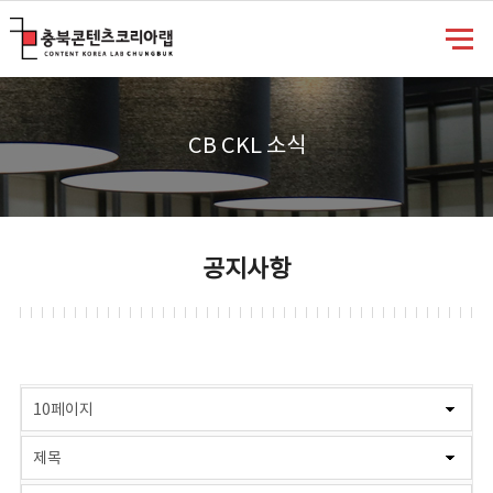
충북콘텐츠코리아랩
CB CKL 소식
공지사항
게시물 검색