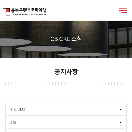
충북콘텐츠코리아랩
CB CKL 소식
공지사항
게시물 검색