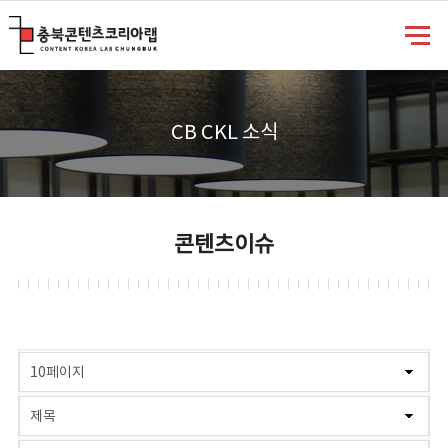
충북콘텐츠코리아랩
CB CKL 소식
콘텐츠이슈
게시물 검색