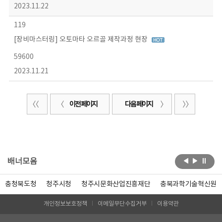
2023.11.22
119
[장비마스터링] 오토마타 오르골 제작과정 현장
59600
2023.11.21
이전 페이지
다음 페이지
배너모음
충청북도청
청주시청
청주시문화산업진흥재단
충북과학기술혁신원
개인정보보호정책
이메일무단수집거부
이용약관