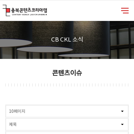
충북콘텐츠코리아랩
CB CKL 소식
콘텐츠이슈
게시물 검색