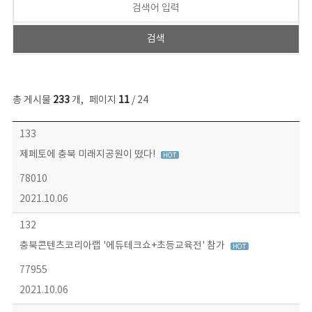
총 게시물
233
개
,
페이지
11
/ 24
보도자료 목록 - 번호, 제목, 작성자, 파일, 조회수, 작성일 정보 제공
133
제페토에 충북 미래지공원이 떴다!
78010
2021.10.06
132
충북콘텐츠코리아랩 '에듀테크쇼+초등교육전' 참가
77955
2021.10.06