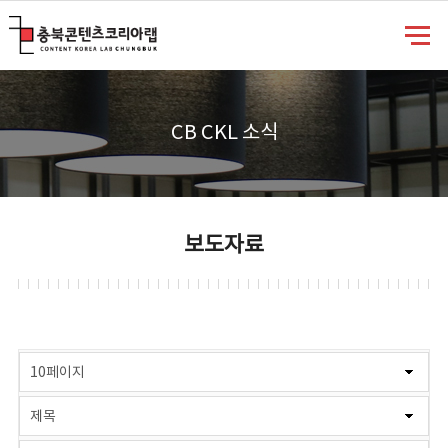
충북콘텐츠코리아랩
CB CKL 소식
보도자료
게시물 검색