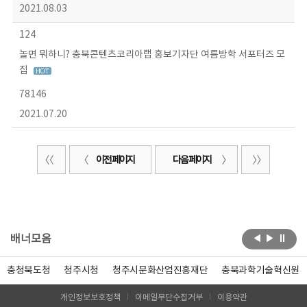
2021.08.03
124
놀면 뭐하니? 충북콘텐츠코리아랩 홍보기자단 여름방학 서포터즈 모
집
78146
2021.07.20
이전 페이지
다음 페이지
배너모음
충청북도청
청주시청
청주시문화산업진흥재단
충북과학기술혁신원
개인정보보호정책
이메일무단수집거부
이용약관