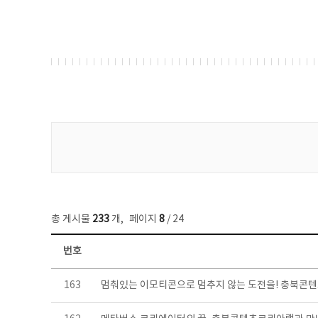
게시물 검색
총 게시물
233
개
,
페이지
8
/ 24
번호
보도자료 목록 - 번호, 제목, 작성자, 파일, 조회수, 작성일 정보 제공
163
멈춰있는 이모티콘으로 멈추지 않는 도전을! 충북콘텐