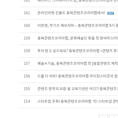
162
메타버스 크리에이터의 꿈, 충북콘텐츠코리아랩과 만
161
온라인마켓 진출도 충북콘텐츠코리아랩에서!
160
이번엔, 부기즈 해보자9! – 충북콘텐츠코리아랩 9기
159
충북콘텐츠코리아랩, 문화예술인 맞춤 첫 장비마스터
158
투자 받고 싶으세요? 충북콘텐츠코리아랩 <콘텐츠 
157
예술✕기술, 충북콘텐츠코리아랩 첫 [융합콘텐츠 제
156
드롭 더 비트! 충북콘텐츠코리아랩 라이징스타콘과 함
155
콘텐츠 창작의 요람 될 교육기관은 어디?! 충북콘텐츠
154
스타트업 주목! 충북콘텐츠코리아랩 ‘킥! 스타트업 콘