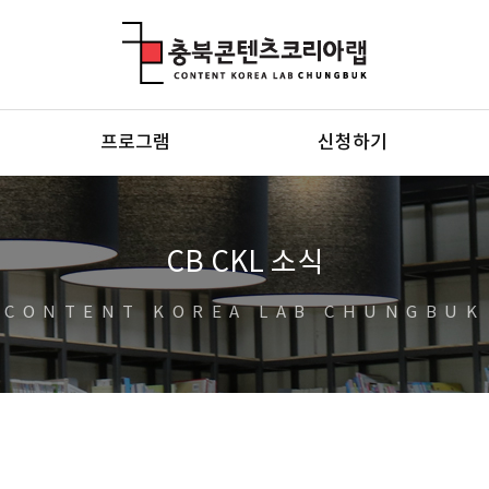
충북콘텐츠코리아랩
프로그램
신청하기
CB CKL 소식
CONTENT KOREA LAB CHUNGBUK