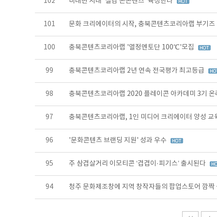
102
비대면 시대 '실감 콘콘텐츠' 육성한다
101
문화 크리에이터의 시작, 충북콘텐츠코리아랩 부기즈 
100
충북콘텐츠코리아랩 '열정멘토단 100℃'모집
99
충북콘텐츠코리아랩 2년 연속 전국평가 최고등급
98
충북콘텐츠코리아랩 2020 플레이콘 아카데미 3기 
97
충북콘텐츠코리아랩, 1인 미디어 크리에이터 양성 교
96
'문화콘텐츠 브랜딩 지원' 성과 우수
95
주 삼겹살거리 이모티콘 ‘겹겹이·피기스’ 출시된다
94
청주 문화제조창에 지역 창작자들의 팝업스토어 깜짝