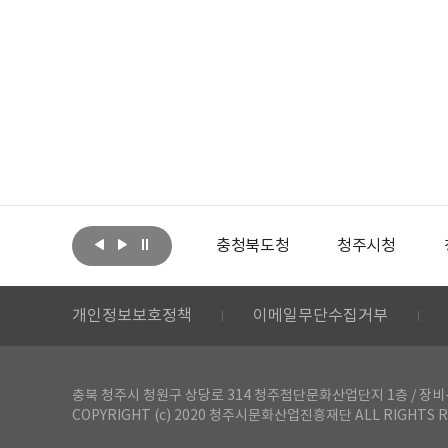
아랩
문화체육관광부
충청북도청
청주시청
개인정보보호정책
이메일무단수집거부
충북 청주시 청원구 상당로 314 청주첨단문화산업단지 1층 / 장비-공간 대여 문
COPYRIGHT (c) 2020 청주시문화산업진흥재단 ALL RIGHTS R