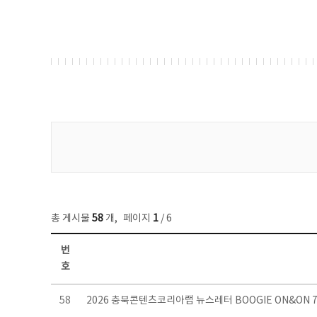
게시물 검색
총 게시물
58
개
,
페이지
1
/ 6
번
호
뉴스레터 목록 - 번호, 제목, 작성자, 파일, 조회수, 작성일 정보 제공
58
2026 충북콘텐츠코리아랩 뉴스레터 BOOGIE ON&ON 