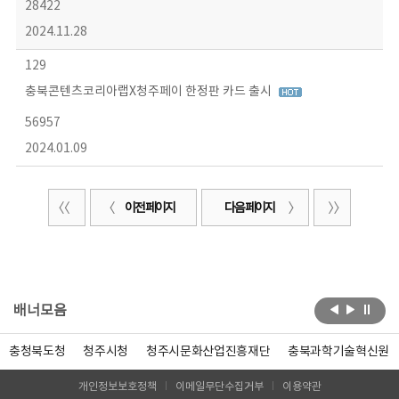
28422
2024.11.28
129
충북콘텐츠코리아랩X청주페이 한정판 카드 출시
56957
2024.01.09
이전 페이지
다음 페이지
배너모음
충청북도청
청주시청
청주시문화산업진흥재단
충북과학기술혁신원
개인정보보호정책
이메일무단수집거부
이용약관