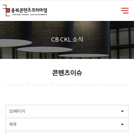
충북콘텐츠코리아랩
CB CKL 소식
콘텐츠이슈
게시물 검색