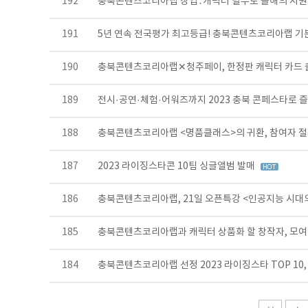
192
충북콘텐츠코리아랩 창업․캐릭터 필두로 올해의 지
191
5년 연속 전국평가 최고등급! 충북콘텐츠코리아랩 기분
190
충북콘텐츠코리아랩✕청주페이, 한정판 캐릭터 카드 
189
전시·공연·체험·어워즈까지 2023 충북 콘페스타로 
188
충북콘텐츠코리아랩 <명품클래스>의 귀환, 참여자 절
187
2023 라이징스타콘 10팀 싱글앨범 발매
186
충북콘텐츠코리아랩, 21일 오픈특강 <인공지능 시대
185
충북콘텐츠코리아랩과 캐릭터 상품화 할 창작자, 모여
184
충북콘텐츠코리아랩 선정 2023 라이징스타 TOP 1