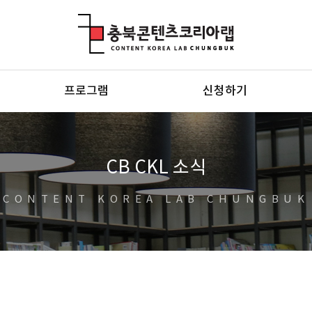
충북콘텐츠코리아랩
프로그램
신청하기
CB CKL 소식
CONTENT KOREA LAB CHUNGBUK