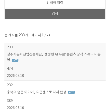
총 게시물
233
개
,
페이지
1
/ 24
보도자료 목록 - 번호, 제목, 작성자, 파일, 조회수, 작성일 정보 제공
233
청주시문화산업진흥재단, ‘생성형 AI 무료’ 콘텐츠 창작 스튜디오 운
영
474
2026.07.10
232
충북의 숨은 이야기, K-콘텐츠로 다시 탄생
389
2026.07.10