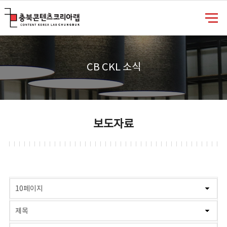
충북콘텐츠코리아랩
CB CKL 소식
보도자료
게시물 검색