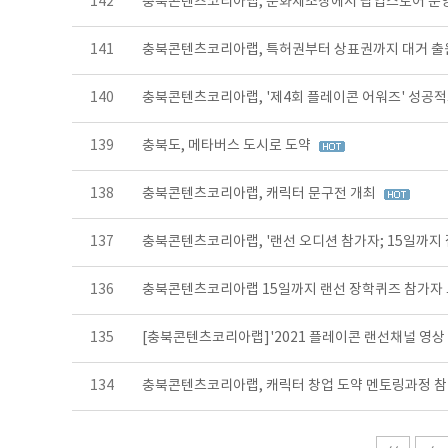
142
충북콘텐츠코리아랩, 문화제조창에서 팝업스토어 운
141
충북콘텐츠코리아랩, 특허권부터 상표권까지 대거 
140
충북콘텐츠코리아랩, '제4회 플레이콘 어워즈' 성공
139
충북도, 메타버스 도시로 도약
138
충북콘텐츠코리아랩, 캐릭터 문구전 개최
137
충북콘텐츠코리아랩, '랜선 오디션 참가자; 15일까지
136
충북콘텐츠코리아랩 15일까지 랜선 장학퀴즈 참가자
135
[충북콘텐츠코리아랩]'2021 플레이콘 랜선채널 영상
134
충북콘텐츠코리아랩, 캐릭터 창업 도약 멘토링과정 