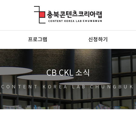
충북콘텐츠코리아랩
프로그램
신청하기
CB CKL 소식
CONTENT KOREA LAB CHUNGBUK