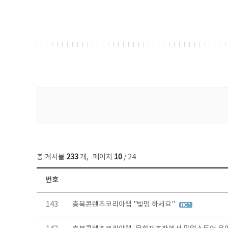
게시물 검색
총 게시물
233
개
,
페이지
10
/ 24
번호
보도자료 목록 - 번호, 제목, 작성자, 파일, 조회수, 작성일 정보 제공
143
충북콘텐츠코리아랩 "빛멍 하세요"