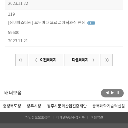
2023.11.22
119
[장비마스터링] 오토마타 오르골 제작과정 현장
59600
2023.11.21
이전 페이지
다음 페이지
배너모음
충청북도청
청주시청
청주시문화산업진흥재단
충북과학기술혁신원
개인정보보호정책
이메일무단수집거부
이용약관