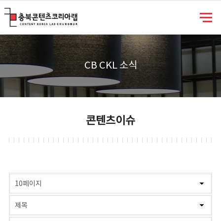
충북콘텐츠코리아랩
CB CKL 소식
콘텐츠이슈
게시물 검색