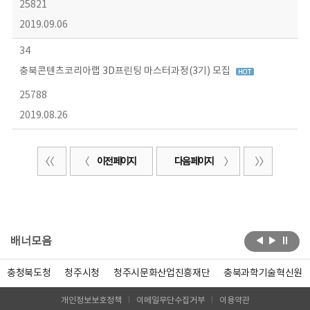
25821
2019.09.06
34
충북콘텐츠코리아랩 3D프린팅 마스터과정(3기) 모집
25788
2019.08.26
이전 페이지
다음 페이지
배너모음
충청북도청
청주시청
청주시문화산업진흥재단
충북과학기술혁신원
개인정보보호정책
이메일무단수집거부
이용약관