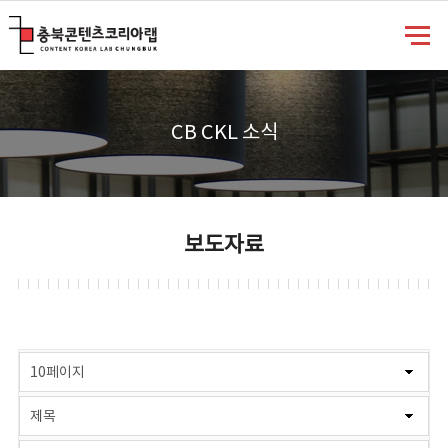
충북콘텐츠코리아랩
CB CKL 소식
보도자료
게시물 검색