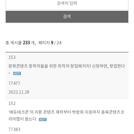
총 게시물
233
개
,
페이지
9
/ 24
보도자료 목록 - 번호, 제목, 작성자, 파일, 조회수, 작성일 정보 제공
153
문화콘텐츠 창작자들을 위한 최적의 창업패키지! 신청하면, 창업한다
~
77477
2022.11.28
152
‘에듀테크콘’의 귀환 콘텐츠 제작부터 박람회 지원까지 충북콘텐츠코
리아랩이 돕는다
77383