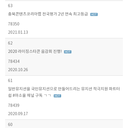
63
충북콘텐츠코리아랩 전국평가 2년 연속 최고등급
78350
2021.01.13
62
2020 라이징스타콘 음감회 진행!
78434
2020.10.26
61
일반뮤지션을 국민뮤지션으로 만들어드리는 뮤지션 적극지원 파트터
쉽 #마소울 채널 구독 ㄱㄱ
78439
2020.09.17
60