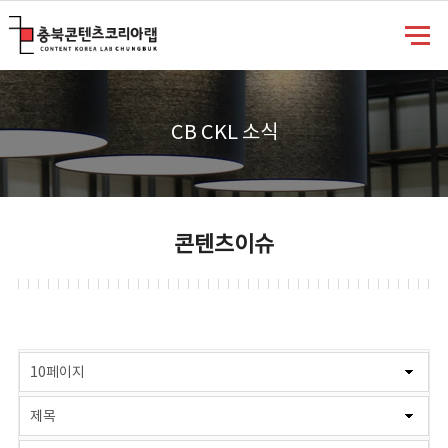
충북콘텐츠코리아랩
CB CKL 소식
콘텐츠이슈
게시물 검색