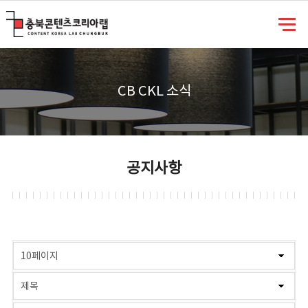
충북콘텐츠코리아랩
CB CKL 소식
공지사항
게시물 검색