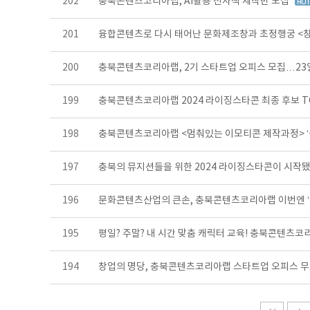
202
충북콘텐츠코리아랩, AI활용 전자책 제작반 모집
201
융합콘텐츠로 다시 태어난 문화제조창과 초정행궁 <창고
200
충북콘텐츠코리아랩, 2기 스타트업 오피스 모집…2
199
충북콘텐츠코리아랩 2024 라이징스타콘 최종 후보 T
198
충북콘텐츠코리아랩 <멈춰있는 이모티콘 제작과정> ‘
197
충북의 뮤지션들을 위한 2024 라이징스타콘이 시작됐
196
문화콘텐츠산업의 큰손, 충북콘텐츠코리아랩 이번엔 ‘
195
평일? 주말? 내 시간 맞춤 캐릭터 교육! 충북콘텐츠
194
창업의 명당, 충북콘텐츠코리아랩 스타트업 오피스 