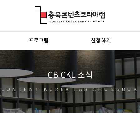
충북콘텐츠코리아랩
프로그램
신청하기
CB CKL 소식
CONTENT KOREA LAB CHUNGBUK