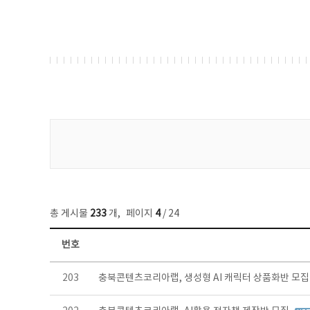
게시물 검색
총 게시물
233
개
,
페이지
4
/ 24
번호
보도자료 목록 - 번호, 제목, 작성자, 파일, 조회수, 작성일 정보 제공
203
충북콘텐츠코리아랩, 생성형 AI 캐릭터 상품화반 모