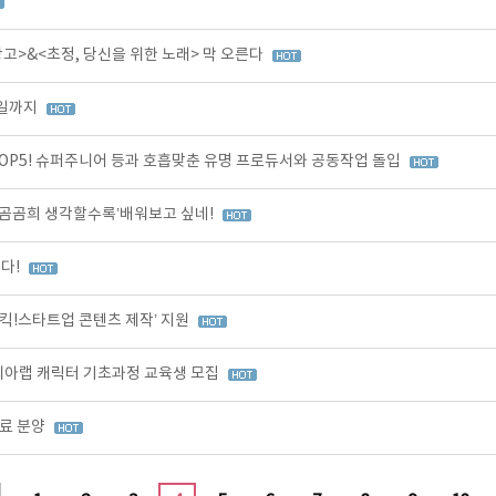
>&<초정, 당신을 위한 노래> 막 오른다
3일까지
OP5! 슈퍼주니어 등과 호흡맞춘 유명 프로듀서와 공동작업 돌입
곰곰희 생각할수록’배워보고 싶네!
다!
킥!스타트업 콘텐츠 제작’ 지원
코리아랩 캐릭터 기초과정 교육생 모집
무료 분양