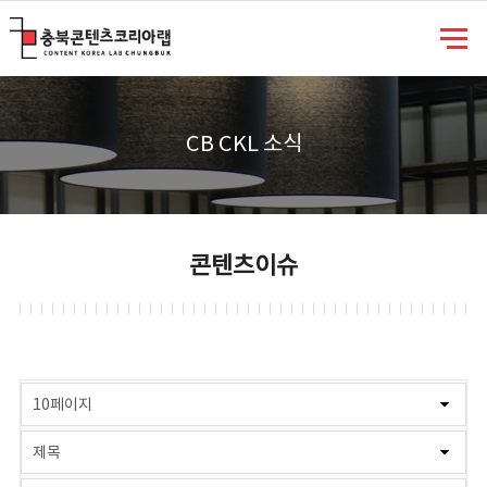
충북콘텐츠코리아랩
CB CKL 소식
콘텐츠이슈
게시물 검색