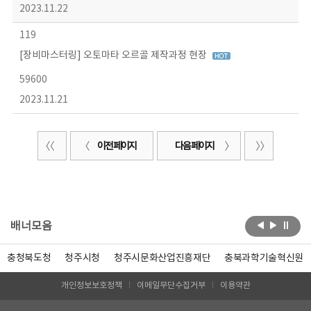
2023.11.22
119
[장비마스터링] 오토마타 오르골 제작과정 현장
59600
2023.11.21
이전 페이지
다음 페이지
배너모음
충청북도청
청주시청
청주시문화산업진흥재단
충북과학기술혁신원
개인정보보호정책
이메일무단수집거부
이용약관