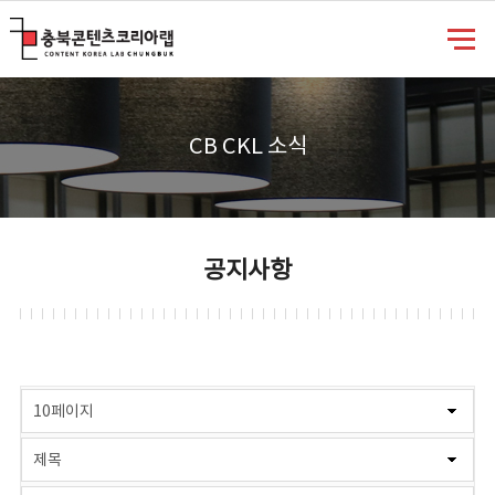
충북콘텐츠코리아랩
CB CKL 소식
공지사항
게시물 검색