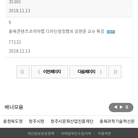
35365
2018.11.13
9
충북콘텐츠코리아랩 디자인씽킹캠프 유현준 교수 특강
77132
2018.11.13
이전 페이지
다음 페이지
배너모음
충청북도청
청주시청
청주시문화산업진흥재단
충북과학기술혁신원
개인정보보호정책
이메일무단수집거부
이용약관