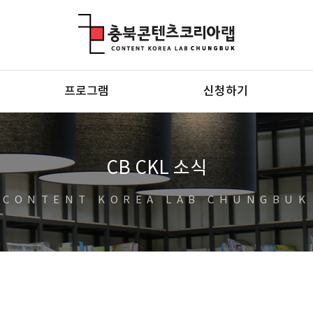
충북콘텐츠코리아랩
프로그램
신청하기
CB CKL 소식
CONTENT KOREA LAB CHUNGBUK