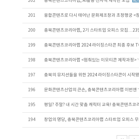
202
충북콘텐츠코리아랩, AI활용 전자책 제작반 모집
201
융합콘텐츠로 다시 태어난 문화제조창과 초정행궁 <창고
200
충북콘텐츠코리아랩, 2기 스타트업 오피스 모집…2
199
충북콘텐츠코리아랩 2024 라이징스타콘 최종 후보 T
198
충북콘텐츠코리아랩 <멈춰있는 이모티콘 제작과정> ‘
197
충북의 뮤지션들을 위한 2024 라이징스타콘이 시작됐
196
문화콘텐츠산업의 큰손, 충북콘텐츠코리아랩 이번엔 ‘
195
평일? 주말? 내 시간 맞춤 캐릭터 교육! 충북콘텐츠
194
창업의 명당, 충북콘텐츠코리아랩 스타트업 오피스 