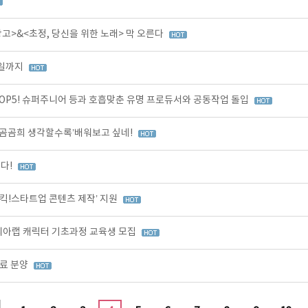
>&<초정, 당신을 위한 노래> 막 오른다
3일까지
OP5! 슈퍼주니어 등과 호흡맞춘 유명 프로듀서와 공동작업 돌입
곰곰희 생각할수록’배워보고 싶네!
다!
킥!스타트업 콘텐츠 제작’ 지원
코리아랩 캐릭터 기초과정 교육생 모집
무료 분양