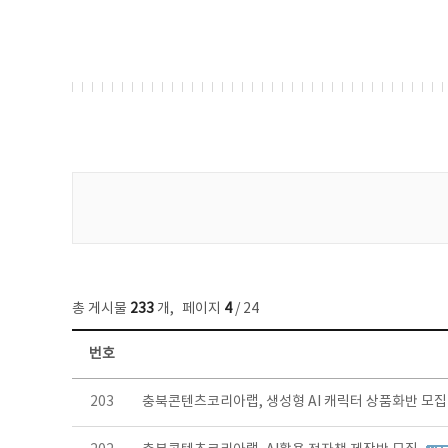
게시물 검색
총 게시물
233
개
,
페이지
4
/ 24
번호
보도자료 목록 - 번호, 제목, 작성자, 파일, 조회수, 작성일 정보 제공
203
충북콘텐츠코리아랩, 생성형 AI 캐릭터 상품화반 모