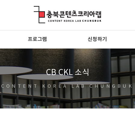
충북콘텐츠코리아랩
프로그램
신청하기
CB CKL 소식
CONTENT KOREA LAB CHUNGBUK