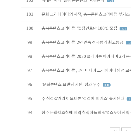
102
비대면 시대 '실감 콘콘텐츠' 육성한다
101
문화 크리에이터의 시작, 충북콘텐츠코리아랩 부기즈 
100
충북콘텐츠코리아랩 '열정멘토단 100℃'모집
99
충북콘텐츠코리아랩 2년 연속 전국평가 최고등급
98
충북콘텐츠코리아랩 2020 플레이콘 아카데미 3기 
97
충북콘텐츠코리아랩, 1인 미디어 크리에이터 양성 교
96
'문화콘텐츠 브랜딩 지원' 성과 우수
95
주 삼겹살거리 이모티콘 ‘겹겹이·피기스’ 출시된다
94
청주 문화제조창에 지역 창작자들의 팝업스토어 깜짝