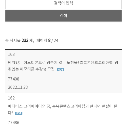
총 게시물
233
개
,
페이지
8
/ 24
보도자료 목록 - 번호, 제목, 작성자, 파일, 조회수, 작성일 정보 제공
163
멈춰있는 이모티콘으로 멈추지 않는 도전을! 충북콘텐츠코리아랩 ‘멈
춰있는 이모티콘’수강생 모집
77408
2022.11.28
162
메타버스 크리에이터의 꿈, 충북콘텐츠코리아랩과 만나면 현실이 된
다!
77486