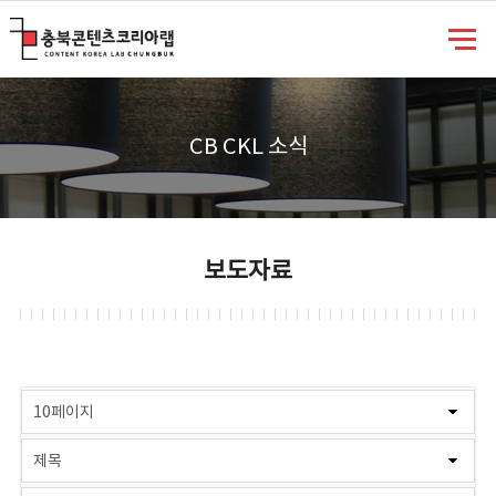
충북콘텐츠코리아랩
CB CKL 소식
보도자료
게시물 검색