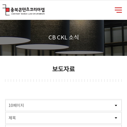
충북콘텐츠코리아랩
CB CKL 소식
보도자료
게시물 검색