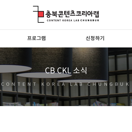
충북콘텐츠코리아랩
프로그램
신청하기
CB CKL 소식
CONTENT KOREA LAB CHUNGBUK