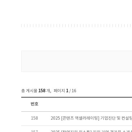
게시물 검색
총 게시물
158
개
,
페이지
1
/ 16
번호
콘텐츠이슈 목록 - 번호, 제목, 작성자, 파일, 조회수, 작성일 정보 제공
158
2025 [콘텐츠 액셀러레이팅] 기업진단 및 컨설