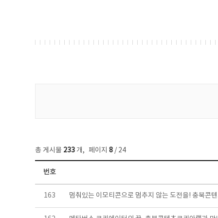
게시물 검색
총 게시물
233
개
,
페이지
8
/ 24
번호
보도자료 목록 - 번호, 제목, 작성자, 파일, 조회수, 작성일 정보 제공
163
멈춰있는 이모티콘으로 멈추지 않는 도전을! 충북콘텐