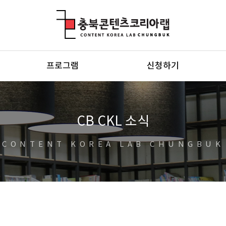
충북콘텐츠코리아랩
프로그램
신청하기
CB CKL 소식
CONTENT KOREA LAB CHUNGBUK