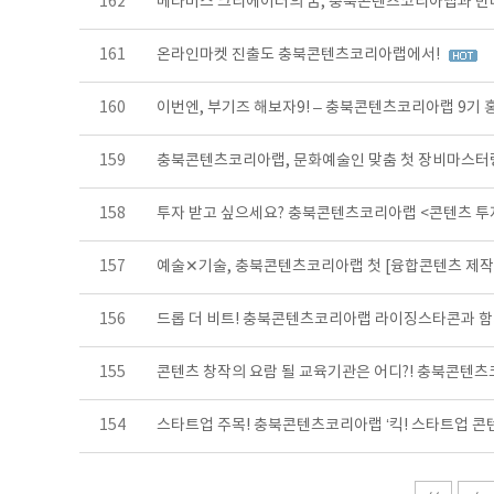
162
메타버스 크리에이터의 꿈, 충북콘텐츠코리아랩과 만
161
온라인마켓 진출도 충북콘텐츠코리아랩에서!
160
이번엔, 부기즈 해보자9! – 충북콘텐츠코리아랩 9기
159
충북콘텐츠코리아랩, 문화예술인 맞춤 첫 장비마스터
158
투자 받고 싶으세요? 충북콘텐츠코리아랩 <콘텐츠 
157
예술✕기술, 충북콘텐츠코리아랩 첫 [융합콘텐츠 제
156
드롭 더 비트! 충북콘텐츠코리아랩 라이징스타콘과 함
155
콘텐츠 창작의 요람 될 교육기관은 어디?! 충북콘텐츠
154
스타트업 주목! 충북콘텐츠코리아랩 ‘킥! 스타트업 콘