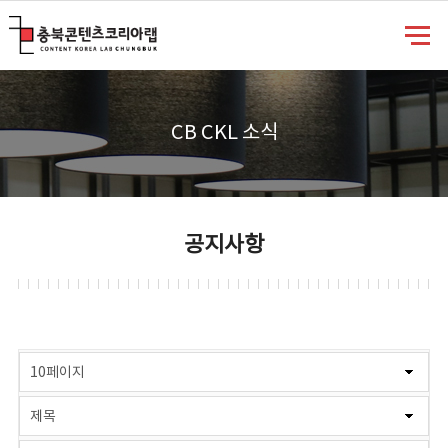
충북콘텐츠코리아랩
CB CKL 소식
공지사항
게시물 검색