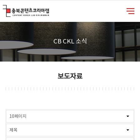
충북콘텐츠코리아랩
CB CKL 소식
보도자료
게시물 검색