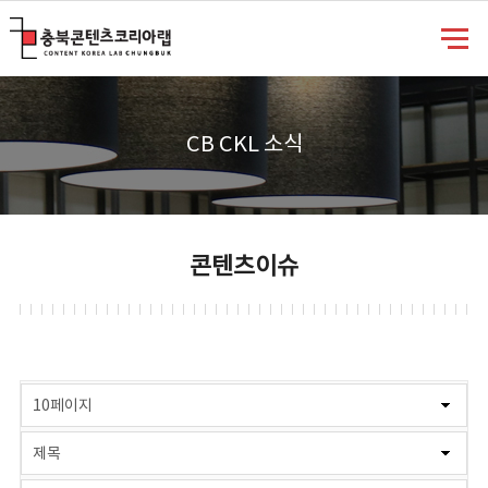
충북콘텐츠코리아랩
CB CKL 소식
콘텐츠이슈
게시물 검색