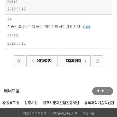
26371
2019.08.12
24
진중권 교수로부터 듣는 '미디어와 상상력의 시대'
26030
2019.08.12
이전 페이지
다음 페이지
배너모음
충청북도청
청주시청
청주시문화산업진흥재단
충북과학기술혁신원
개인정보보호정책
이메일무단수집거부
이용약관