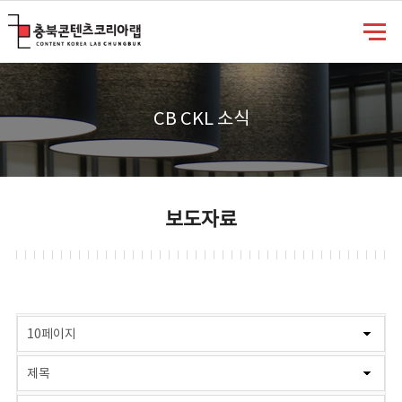
충북콘텐츠코리아랩
CB CKL 소식
보도자료
게시물 검색