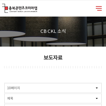
충북콘텐츠코리아랩
CB CKL 소식
보도자료
게시물 검색