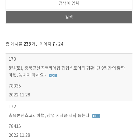
총 게시물
233
개
,
페이지
7
/ 24
보도자료 목록 - 번호, 제목, 작성자, 파일, 조회수, 작성일 정보 제공
173
8일(토), 충북콘텐츠코리아랩 팝업스토어의 귀환! 단 9일간의 깜짝
마켓, 놓치지 마세요~
78335
2022.11.28
172
충북콘텐츠코리아랩, 창업 시제품 제작 돕는다
78415
2022.11.28