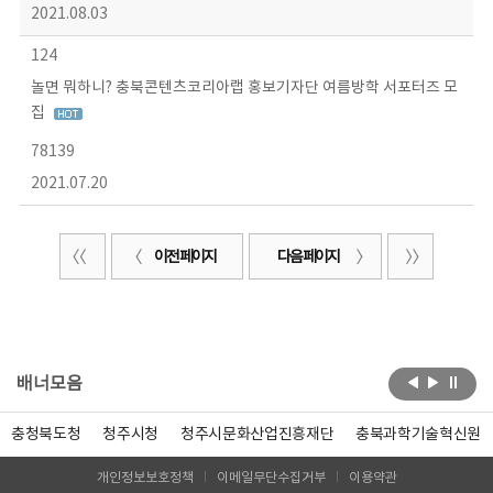
2021.08.03
124
놀면 뭐하니? 충북콘텐츠코리아랩 홍보기자단 여름방학 서포터즈 모
집
78139
2021.07.20
이전 페이지
다음 페이지
배너모음
충청북도청
청주시청
청주시문화산업진흥재단
충북과학기술혁신원
개인정보보호정책
이메일무단수집거부
이용약관