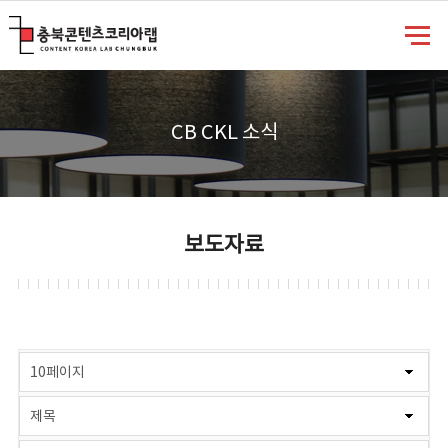
충북콘텐츠코리아랩
CB CKL 소식
보도자료
게시물 검색