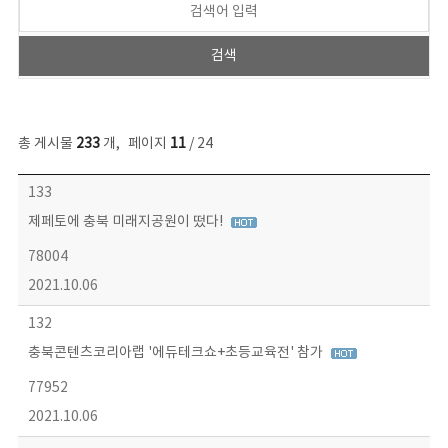
총 게시물
233
개
,
페이지
11
/ 24
보도자료 목록 - 번호, 제목, 작성자, 파일, 조회수, 작성일 정보 제공
133
제페토에 충북 미래지공원이 떴다!
78004
2021.10.06
132
충북콘텐츠코리아랩 '에듀테크쇼+초등교육전' 참가
77952
2021.10.06