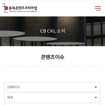
충북콘텐츠코리아랩
CB CKL 소식
콘텐츠이슈
게시물 검색