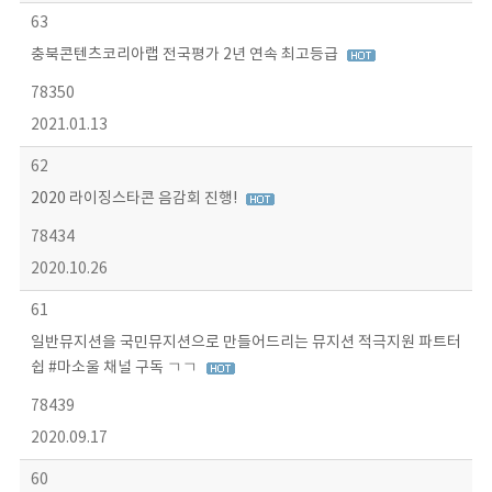
63
충북콘텐츠코리아랩 전국평가 2년 연속 최고등급
78350
2021.01.13
62
2020 라이징스타콘 음감회 진행!
78434
2020.10.26
61
일반뮤지션을 국민뮤지션으로 만들어드리는 뮤지션 적극지원 파트터
쉽 #마소울 채널 구독 ㄱㄱ
78439
2020.09.17
60