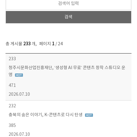
총 게시물
233
개
,
페이지
1
/ 24
보도자료 목록 - 번호, 제목, 작성자, 파일, 조회수, 작성일 정보 제공
233
청주시문화산업진흥재단, ‘생성형 AI 무료’ 콘텐츠 창작 스튜디오 운
영
471
2026.07.10
232
충북의 숨은 이야기, K-콘텐츠로 다시 탄생
385
2026.07.10