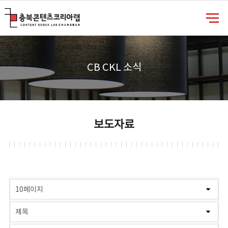
충북콘텐츠코리아랩
CB CKL 소식
보도자료
게시물 검색