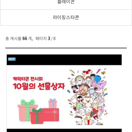
플레이콘
라이징스타콘
총 게시물
66
개
,
페이지
3
/ 8