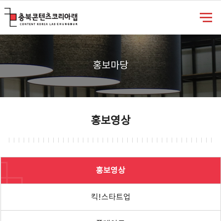
충북콘텐츠코리아랩
홍보마당
홍보영상
홍보영상
킥!스타트업