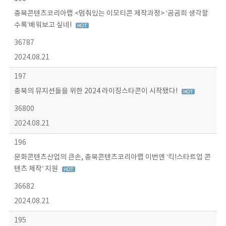
충북콘텐츠코리아랩 <멈춰있는 이모티콘 제작과정> ‘곰곰희 생각할
수록’배워보고 싶네!
36787
2024.08.21
197
충북의 뮤지션들을 위한 2024 라이징스타콘이 시작됐다!
36800
2024.08.21
196
문화콘텐츠산업의 큰손, 충북콘텐츠코리아랩 이번엔 ‘킥!스타트업 콘
텐츠 제작’ 지원
36682
2024.08.21
195