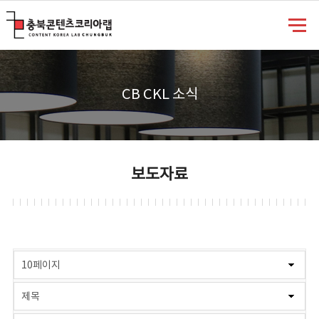
충북콘텐츠코리아랩
CB CKL 소식
보도자료
게시물 검색