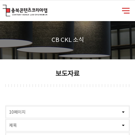
충북콘텐츠코리아랩
CB CKL 소식
보도자료
게시물 검색