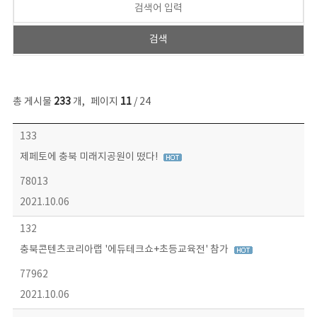
총 게시물
233
개
,
페이지
11
/ 24
보도자료 목록 - 번호, 제목, 작성자, 파일, 조회수, 작성일 정보 제공
133
제페토에 충북 미래지공원이 떴다!
78013
2021.10.06
132
충북콘텐츠코리아랩 '에듀테크쇼+초등교육전' 참가
77962
2021.10.06