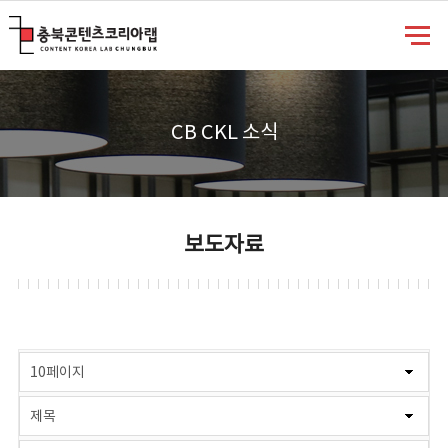
충북콘텐츠코리아랩
CB CKL 소식
보도자료
게시물 검색