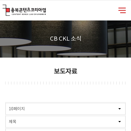
충북콘텐츠코리아랩
CB CKL 소식
보도자료
게시물 검색