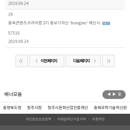
2019.09.24
29
충북콘텐츠코리아랩 3기 홍보기자단 'boogies' 해단식
57516
2019.09.24
이전 페이지
다음 페이지
배너모음
충청북도청
청주시청
청주시문화산업진흥재단
충북과학기술혁신원
개인정보보호정책
이메일무단수집거부
이용약관