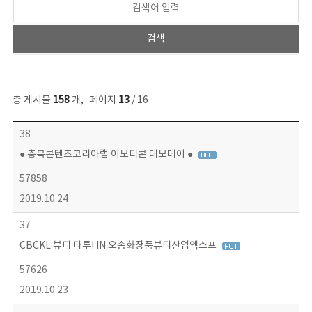
총 게시물
158
개
,
페이지
13
/ 16
콘텐츠이슈 목록 - 번호, 제목, 작성자, 파일, 조회수, 작성일 정보 제공
38
● 충북콘텐츠코리아랩 이모티콘 데모데이 ●
57858
2019.10.24
37
CBCKL 뷰티 타투! IN 오송화장품뷰티산업엑스포
57626
2019.10.23