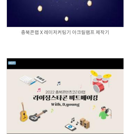
충북콘랩 X 레이저커팅기 아크릴램프 제작기