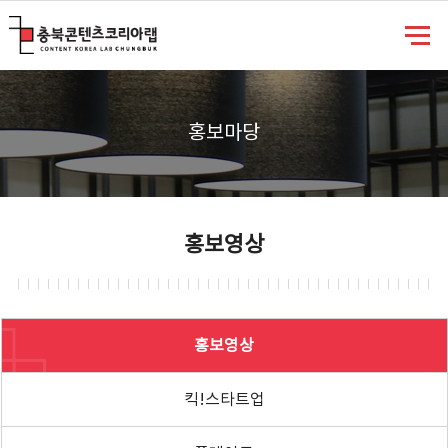
충북콘텐츠코리아랩
홍보마당
홍보영상
홍보영상
킥!스타트업