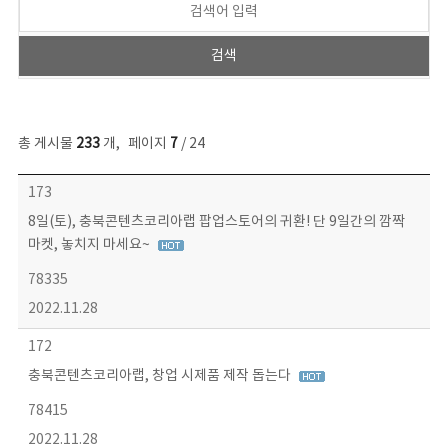
총 게시물
233
개
,
페이지
7
/ 24
보도자료 목록 - 번호, 제목, 작성자, 파일, 조회수, 작성일 정보 제공
173
8일(토), 충북콘텐츠코리아랩 팝업스토어의 귀환! 단 9일간의 깜짝
마켓, 놓치지 마세요~
78335
2022.11.28
172
충북콘텐츠코리아랩, 창업 시제품 제작 돕는다
78415
2022.11.28