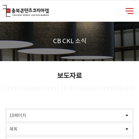
충북콘텐츠코리아랩
CB CKL 소식
보도자료
게시물 검색