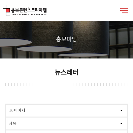
충북콘텐츠코리아랩
홍보마당
뉴스레터
게시물 검색