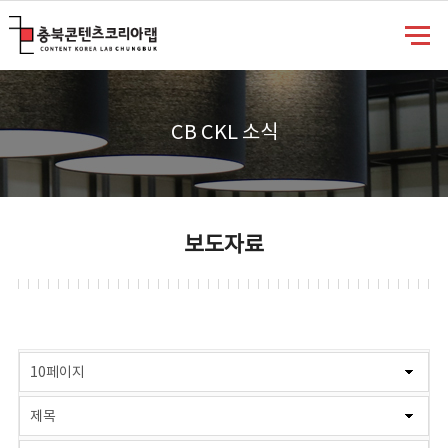
충북콘텐츠코리아랩
CB CKL 소식
보도자료
게시물 검색