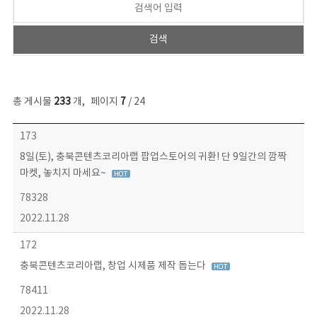
총 게시물
233
개
,
페이지
7
/ 24
보도자료 목록 - 번호, 제목, 작성자, 파일, 조회수, 작성일 정보 제공
173
8일(토), 충북콘텐츠코리아랩 팝업스토어의 귀환! 단 9일간의 깜짝
마켓, 놓치지 마세요~
78328
2022.11.28
172
충북콘텐츠코리아랩, 창업 시제품 제작 돕는다
78411
2022.11.28