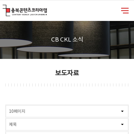
충북콘텐츠코리아랩
CB CKL 소식
보도자료
게시물 검색